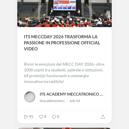
YOUTUBE
ITS MECCDAY 2026 TRASFORMA LA
PASSIONE IN PROFESSIONE OFFICIAL
VIDEO
Rivivi le emozioni del MECC DAY 2026: oltre
1000 ospiti tra studenti, aziende e istituzioni.
64 prototipi funzionanti e un'energia
innovativa incredibile!
ITS ACADEMY MECCATRONICO VENETO
itsacademymeccatronicovene583
July 14