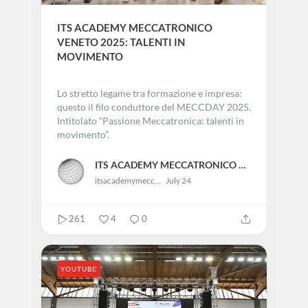
ITS ACADEMY MECCATRONICO
VENETO 2025: TALENTI IN
MOVIMENTO
Lo stretto legame tra formazione e impresa:
questo il filo conduttore del MECCDAY 2025.
Intitolato “Passione Meccatronica: talenti in
movimento”.
ITS ACADEMY MECCATRONICO VENETO
itsacademymeccatronicovene583
July 24
261
4
0