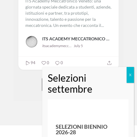
professione
Il 26 giugno 2026 il Palaferroli di San
Bonifacio ha ospitato il MECC Day 2026 di
ITS Academy Meccatronico Veneto: una
giornata speciale dedicata a studenti, aziende,
istituzioni e partner, tra prototipi,
innovazione, talento e passione per la
meccatronica.
Un evento che racconta il...
ITS ACADEMY MECCATRONICO VENETO
itsacademymeccatronicovene583
July 5
94
0
0
SHOW MORE
SELEZIONI BIENNIO
2026-28