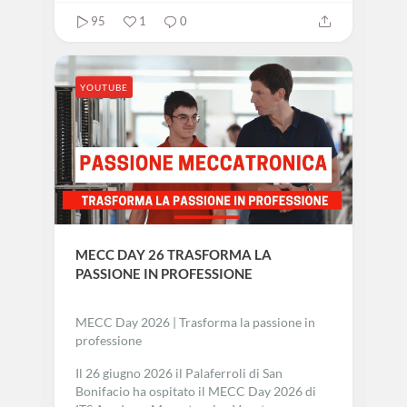
ITS ACADEMY MECCATRONICO VENETO
itsacademymeccatronicovene583
July 6
95
1
0
YOUTUBE
MECC DAY 26 TRASFORMA LA
PASSIONE IN PROFESSIONE
MECC Day 2026 | Trasforma la passione in