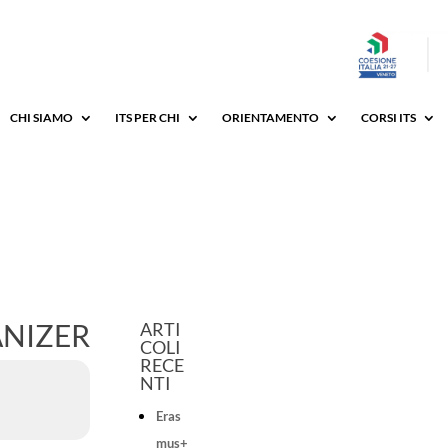
CHI SIAMO
ITS PER CHI
ORIENTAMENTO
CORSI ITS
ANIZER
ARTI
COLI
RECE
NTI
Eras
mus+