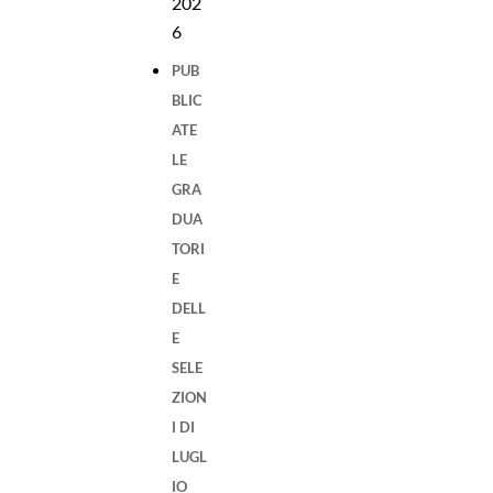
202
6
PUB
BLIC
ATE
LE
GRA
DUA
TORI
E
DELL
E
SELE
ZION
I DI
LUGL
IO