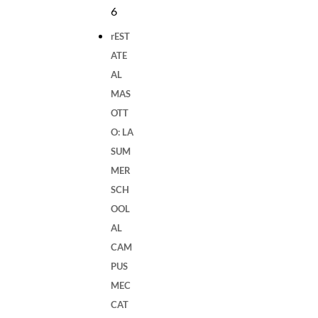
6
rEST
ATE
AL
MAS
OTT
O: LA
SUM
MER
SCH
OOL
AL
CAM
PUS
MEC
CAT