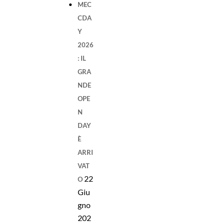
MEC
CDA
Y
2026
: IL
GRA
NDE
OPE
N
DAY
È
ARRI
VAT
22
O
Giu
gno
202