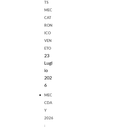
TS
MEC
CAT
RON
ICO
VEN
ETO
23
Lugl
io
202
6
MEC
CDA
Y
2026
: