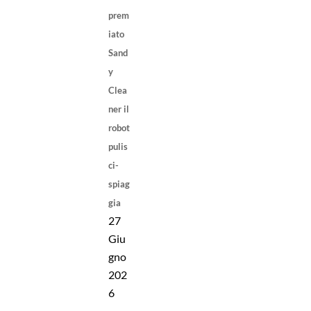
prem
iato
Sand
y
Clea
ner il
robot
pulis
ci-
spiag
gia
27
Giu
gno
202
6