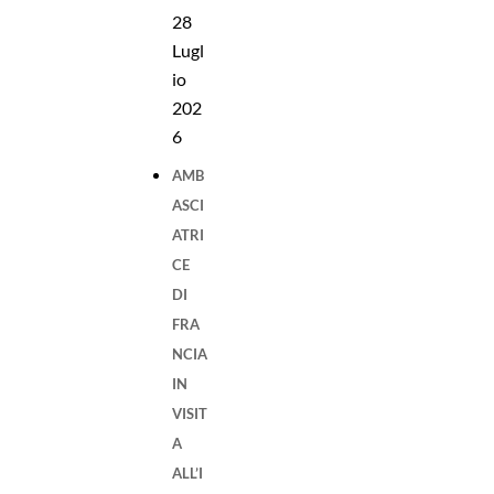
28
Lugl
io
202
6
AMB
ASCI
ATRI
CE
DI
FRA
NCIA
IN
VISIT
A
ALL’I