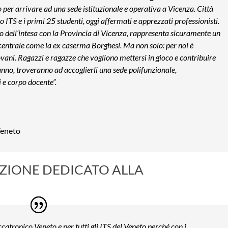
per arrivare ad una sede istituzionale e operativa a Vicenza. Città
o ITS e i primi 25 studenti, oggi affermati e apprezzati professionisti.
tto dell’intesa con la Provincia di Vicenza, rappresenta sicuramente un
centrale come la ex caserma Borghesi. Ma non solo: per noi è
ovani. Ragazzi e ragazze che vogliono mettersi in gioco e contribuire
 anno, troveranno ad accoglierli una sede polifunzionale,
i e corpo docente”.
Veneto
ZIONE DEDICATO ALLA
ronico Veneto e per tutti gli ITS del Veneto perché con i