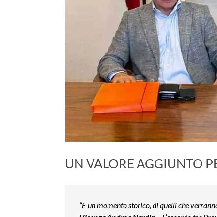
UN VALORE AGGIUNTO PER
“È un momento storico, di quelli che verrann
Vicenza Andrea Nardin
– L’accordo tra Pro