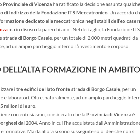
o Provinciale di Vicenza
ha ratificato la decisione assunta qualch
io di Indirizzo della Fondazione ITS Meccatronico
. Un accordo c
 formazione dedicato alla meccatronica negli stabili dell’ex case
enza
ma in disuso da parecchi anni. Nel dettaglio, la Fondazione ITS
nte strada di Borgo Casale
, per un totale di 2.000 metri quadrati da
nte, ad un ampio parcheggio interno. L’investimento è corposo,
O DELL’ALTA FORMAZIONE IN AMBIT
lizzare i
tre edifici del lato fronte strada di Borgo Casale
, per un
ule e laboratori. Oltre, naturalmente, ad un ampio parcheggio inter
,5 milioni di euro
.
stiene con entusiasmo, considerato che la
Provincia di Vicenza è
Borghesi dal 2004
. Anno in cui l’ha acquistata dall’Amministrazion
e e formative. Ma da allora si sono susseguite solo idee che non si