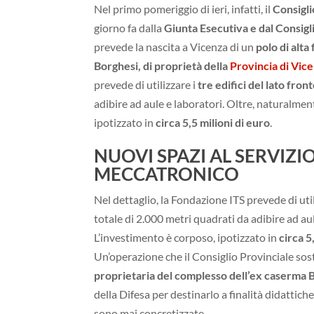
Nel primo pomeriggio di ieri, infatti, il
Consigli
giorno fa dalla
Giunta Esecutiva e dal Consigl
prevede la nascita a Vicenza di un
polo di alta
Borghesi, di proprietà della
Provincia di Vic
prevede di utilizzare i
tre edifici del lato fro
adibire ad aule e laboratori. Oltre, naturalme
ipotizzato in
circa 5,5 milioni di euro
.
NUOVI SPAZI AL SERVIZI
MECCATRONICO
Nel dettaglio, la Fondazione ITS prevede di uti
totale di 2.000 metri quadrati da adibire ad a
L’investimento è corposo, ipotizzato in
circa 5
Un’operazione che il Consiglio Provinciale so
proprietaria del complesso dell’ex caserma 
della Difesa per destinarlo a finalità didattich
sono mai concretizzate.