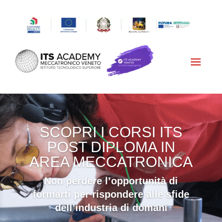
SCOPRI I CORSI ITS
POST DIPLOMA IN
AREA MECCATRONICA
Non perdere l’opportunità di
formarti per rispondere alle sfide
dell’industria di domani