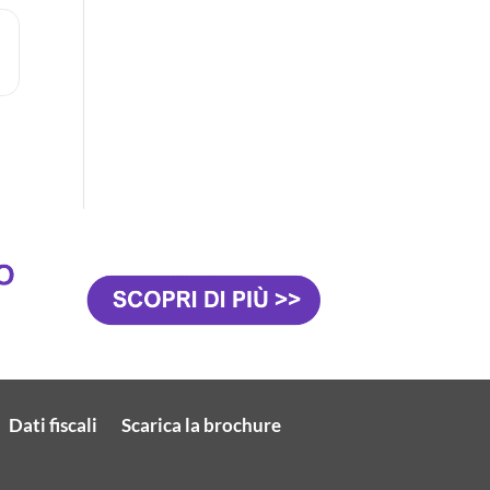
 A CONOSCERCI AL JOB&ORIENTA 2024 [JAEBEDeqK]
Dati fiscali
Scarica la brochure