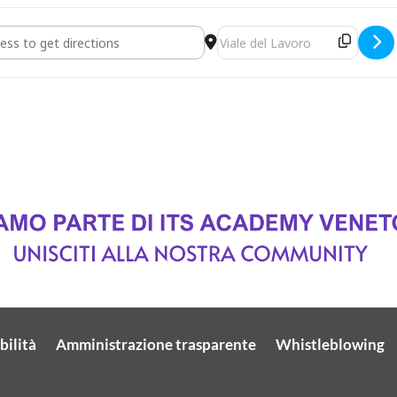
NI A CONOSCERCI AL JOB&ORIENTA 2024 [byZz2VArc]
Destination Address - VIENI
bilità
Amministrazione trasparente
Whistleblowing