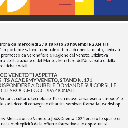
Verona
da mercoledì 27 a sabato 30 novembre 2024
alla
 più importante salone nazionale in tema di orientamento, dedicato
o, promosso da Veronafiere e Regione del Veneto. Iniziativa
ro dell’Istruzione e del Merito, Ministero dell’Università e della
litiche sociali.
CO VENETO TI ASPETTA
E ITS ACADEMY VENETO, STAND N. 171
RISPONDERE A DUBBI E DOMANDE SUI CORSI, LE
 GLI SBOCCHI OCCUPAZIONALI.
 “Persone, cultura, tecnologie. Per un nuovo Umanesimo europeo” e
e sarà ricco di convegni e dibattiti, seminari formativi, workshop
emy Meccatronico Veneto a Job&Orienta 2024 presso lo spazio di
 nella molteplicità delle offerte formative e le opportunità