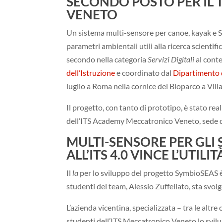
SECONDO POSTO PER IL 
VENETO
Un sistema multi-sensore per canoe, kayak e SUP
parametri ambientali utili alla ricerca scientifi
secondo nella categoria
Servizi Digitali
al conte
dell’Istruzione
e coordinato dal
Dipartimento 
luglio a Roma nella cornice del Bioparco a Vill
Il progetto, con tanto di prototipo, è stato re
dell’ITS Academy Meccatronico Veneto, sede d
MULTI-SENSORE PER GLI 
ALL’ITS 4.0 VINCE L’UTILIT
Il
la
per lo sviluppo del progetto SymbioSEAS è
studenti del team, Alessio Zuffellato, sta svolg
L’azienda vicentina, specializzata – tra le altre 
studenti dell’ITS Meccatronico Veneto lo svilup