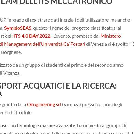
TEAM DELL’ITS MECCATRONICO
 in grado di registrare dati inerziali dell’utilizzatore, ma anche
ca.
SymbioSEAS
, questo il nome del progetto classificatosi al
st dell’
ITS 4.0 DAY 2022.
L’evento, promosso dal
Ministero
di Management dell’Università Ca’ Foscari
di Venezia si è svolto il 
a Borghese.
alizzato da un gruppo di studenti del primo e del secondo anno
i Vicenza.
SPORT ACQUATICI E LA RICERCA:
À
 giunto dalla
Oengineering srl
(Vicenza) presso cui uno degli
endo il tirocinio.
cose – in
tecnologie marine avanzate
, ha richiesto al gruppo di
po di una soluzione per il rilevamento in acqua di una serie di dat