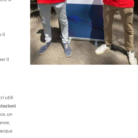
 il
l
er il
i utili
stazioni
ece, un
anoe,
’acqua