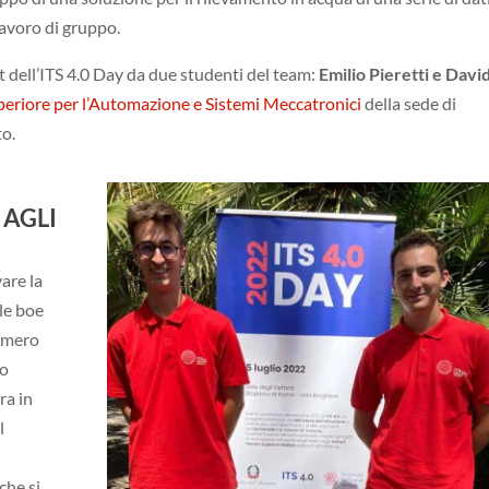
lavoro di gruppo.
t dell’ITS 4.0 Day da due studenti del team:
Emilio Pieretti e Davi
periore per l’Automazione e Sistemi Meccatronici
della sede di
o.
 AGLI
vare la
le boe
numero
no
ra in
l
che si