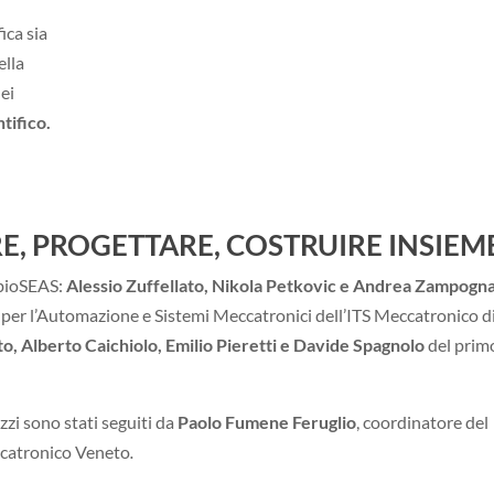
ica sia
ella
ei
ntifico.
E, PROGETTARE, COSTRUIRE INSIEM
mbioSEAS:
Alessio Zuffellato,
Nikola Petkovic e Andrea Zampogn
per l’Automazione e Sistemi Meccatronici dell’ITS Meccatronico d
, Alberto Caichiolo, Emilio Pieretti e Davide Spagnolo
del prim
zzi sono stati seguiti da
Paolo Fumene Feruglio
, coordinatore del
ccatronico Veneto
.