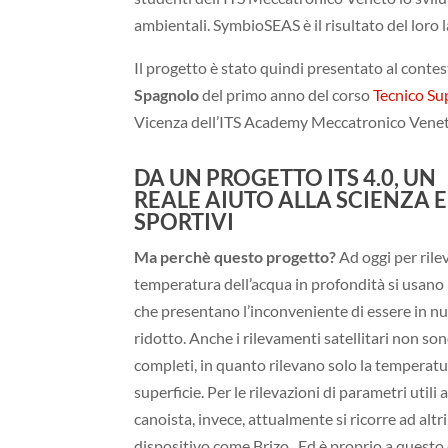
ambientali. SymbioSEAS è il risultato del loro 
Il progetto è stato quindi presentato al contes
Spagnolo
del primo anno del corso
Tecnico Su
Vicenza dell’ITS Academy Meccatronico Venet
DA UN PROGETTO ITS 4.0, UN
REALE AIUTO ALLA SCIENZA E
SPORTIVI
Ma perchè questo progetto?
Ad oggi per rile
temperatura dell’acqua in profondità si usano 
che presentano l’inconveniente di essere in 
ridotto. Anche i rilevamenti satellitari non so
completi, in quanto rilevano solo la temperatu
superficie. Per le rilevazioni di parametri utili a
canoista, invece, attualmente si ricorre ad altri
dispositivo come Brizo. Ed è proprio a questo 